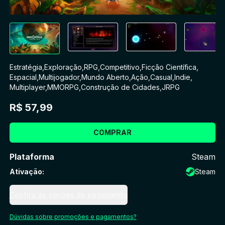
Estratégia
,
Exploração
,
RPG
,
Competitivo
,
Ficção Científica
,
Espacial
,
Multijogador
,
Mundo Aberto
,
Ação
,
Casual
,
Indie
,
Multiplayer
,
MMORPG
,
Construção de Cidades
,
JRPG
R$ 57,99
COMPRAR
Plataforma
Steam
Ativação
:
Steam
Confira as opções de pagamento
Dúvidas sobre promoções e pagamentos?