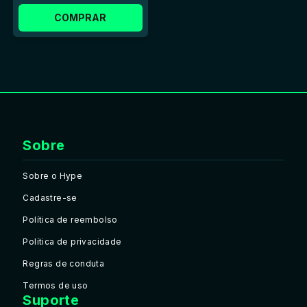
Amplas capacidades de fazer mods, incluindo edição 
COMPRAR
de código em tempo real
Sobre
Sobre o Hype
Cadastre-se
Política de reembolso
Política de privacidade
Regras de conduta
Termos de uso
Suporte