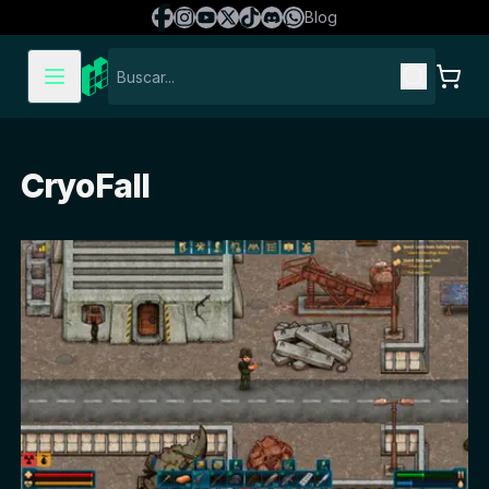
Blog
CryoFall