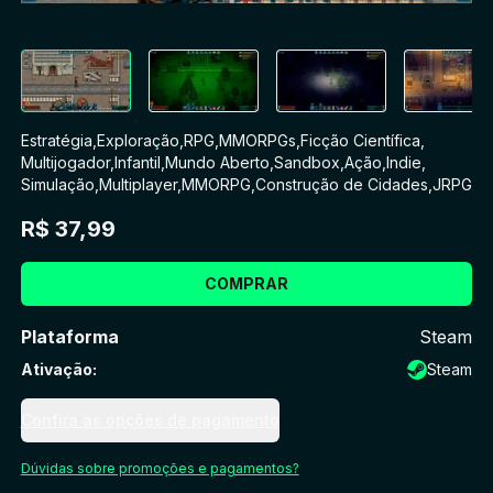
Estratégia
,
Exploração
,
RPG
,
MMORPGs
,
Ficção Científica
,
Multijogador
,
Infantil
,
Mundo Aberto
,
Sandbox
,
Ação
,
Indie
,
Simulação
,
Multiplayer
,
MMORPG
,
Construção de Cidades
,
JRPG
R$ 37,99
COMPRAR
Plataforma
Steam
Ativação
:
Steam
Confira as opções de pagamento
Dúvidas sobre promoções e pagamentos?