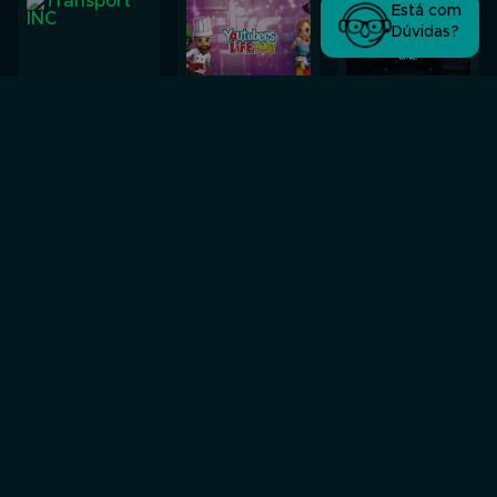
Está com
Dúvidas?
Transport INC
Youtubers Life
Base One
R$ 24,89
R$ 69,99
R$ 46,99
COMPRAR
COMPRAR
COMPRAR
BE-A Walker
Planet Zoo
Hammerting
R$ 20,69
R$ 100,00
R$ 59,99
COMPRAR
COMPRAR
COMPRAR