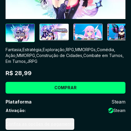
Fantasia
,
Estratégia
,
Exploração
,
RPG
,
MMORPGs
,
Comédia
,
Ação
,
MMORPG
,
Construção de Cidades
,
Combate em Turnos
,
Em Turnos
,
JRPG
R$ 28,99
COMPRAR
Plataforma
Steam
Ativação
:
Steam
Confira as opções de pagamento