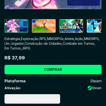
Estratégia
,
Exploração
,
RPG
,
MMORPGs
,
Anime
,
Ação
,
MMORPG
,
Um Jogador
,
Construção de Cidades
,
Combate em Turnos
,
Em Turnos
,
JRPG
R$ 37,99
COMPRAR
Plataforma
Steam
Ativação
:
Steam
Confira as opções de pagamento