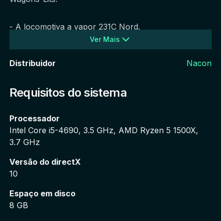
- A locomotiva a vapor 231C Nord.
Ver Mais
- A célebre rota do comboio Expresso do Oriente, de 
Distribuidor
Nacon
Paris a Viena.
Requisitos do sistema
- Seis cenários exclusivos nos quais vais dirigir o 
comboio Expresso do Oriente.
Processador
Intel Core i5-4690, 3.5 GHz, AMD Ryzen 5 1500X, 
- Duas novas cidades: Estrasburgo e Viena.
3.7 GHz
Versão do directX
10
Espaço em disco
8 GB