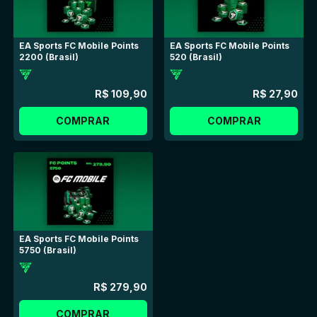
Dê um presente que combina com todos os 
EA Sports FC Mobile Points
EA Sports FC Mobile Points
momentos: chocolate e carinho da Brasil Cacau! 🍫✨
2200 (Brasil)
520 (Brasil)
R$ 109,90
R$ 27,90
COMPRAR
COMPRAR
EA Sports FC Mobile Points
5750 (Brasil)
R$ 279,90
COMPRAR