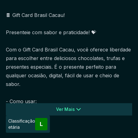
🍫 Gift Card Brasil Cacau!
Presenteie com sabor e praticidade! 💝
Com o Gift Card Brasil Cacau, você oferece liberdade 
para escolher entre deliciosos chocolates, trufas e 
presentes especiais. É o presente perfeito para 
qualquer ocasião, digital, fácil de usar e cheio de 
sabor.
- Como usar:
Ver Mais
O presenteado recebe o cartão virtual com validade 
Classificação
L
de 6 meses e pode utilizá-lo diretamente no site 
etária
brasilcacau.com.br