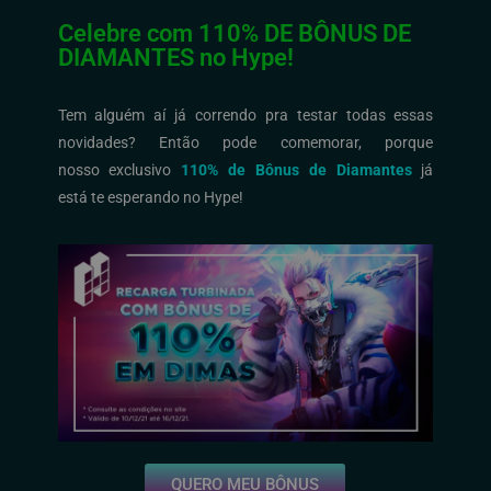
Celebre com 110% DE BÔNUS DE
DIAMANTES no Hype!
Tem alguém aí já correndo pra testar todas essas
novidades?
Então pode comemorar,
por
que
nosso
exclusivo
110% de Bônus de Diamantes
já
está
te
esperando
no Hype
!
QUERO MEU BÔNUS