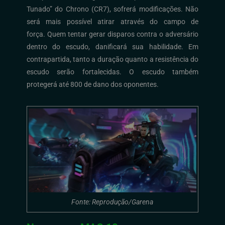
Tunado”
do
Chrono
(CR7)
,
sofrerá modificações
.
N
ão
será mais possível atirar através do campo de
força.
Quem tentar gerar disparos contra o
adversário
dentro do
escudo,
danificar
á
sua habilidade.
Em
contrapartida, tanto a duração quanto a resistência do
escudo serão fortalecidas.
O e
scudo também
protegerá até 800 de dano dos oponentes.
Fonte: Reprodução/Garena