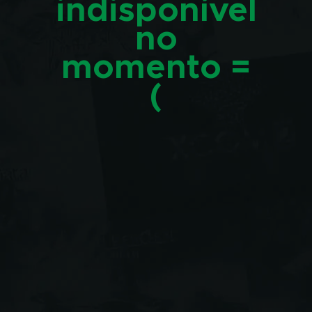
indisponível
no
momento =
(