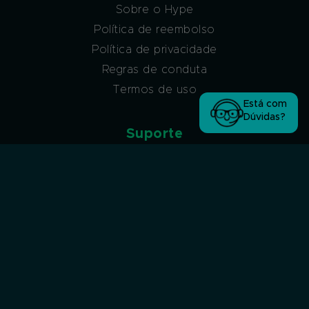
Sobre o Hype
Política de reembolso
Política de privacidade
Regras de conduta
Termos de uso
Está com
Dúvidas?
Suporte
Atendimento via ticket
Atendimento via ticket (sem acesso à conta
Hype)
Atendimento via WhatsApp
Atendimento por Chat
Afiliados
Programa de afiliados