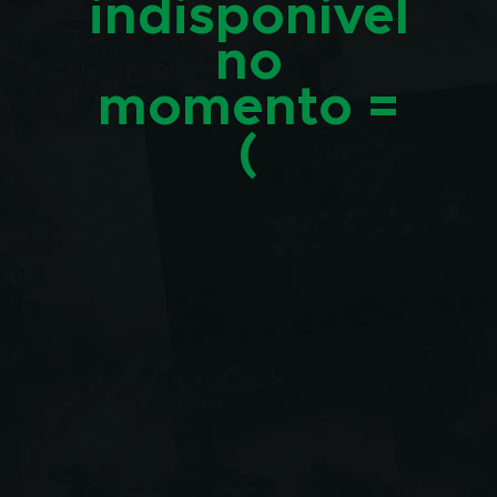
indisponível
no
momento =
(