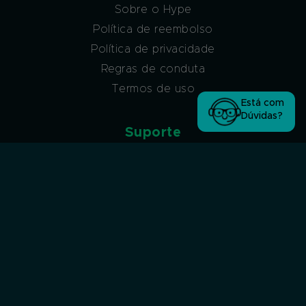
Sobre o Hype
Política de reembolso
Política de privacidade
Regras de conduta
Termos de uso
Está com
Dúvidas?
Suporte
Atendimento via ticket
Atendimento via ticket (sem acesso à conta
Hype)
Atendimento via WhatsApp
Atendimento por Chat
Afiliados
Programa de afiliados