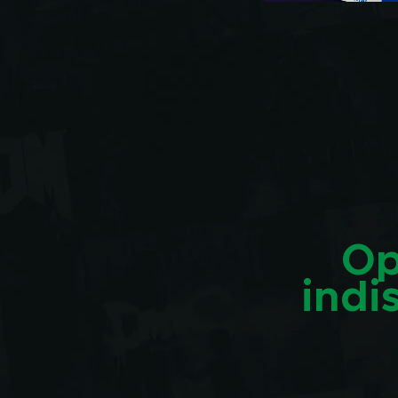
Op
indi