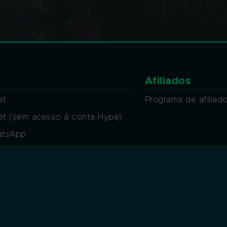
Afiliados
et
Programa de afiliad
ket (sem acesso à conta Hype)
atsApp
at