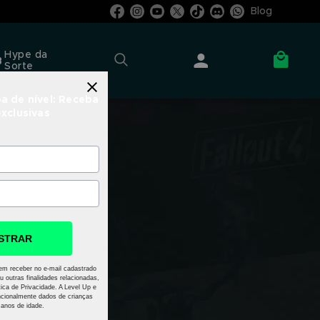
Blog
Hype da
Sorte
a de nível: Receba
exclusivas
STRAR
em receber no e-mail cadastrado
u outras finalidades relacionadas,
ica de Privacidade. A Level Up e
cionalmente dados de crianças
anos de idade.