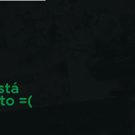
stá
to =(