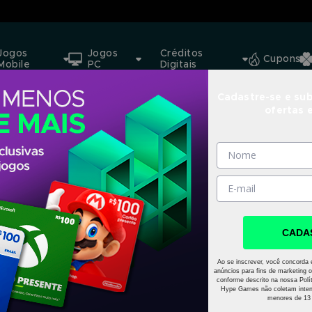
Jogos
Jogos
Créditos
Cupons
Mobile
PC
Digitais
Cadastre-se e sub
ofertas 
CADA
Ao se inscrever, você concorda 
anúncios para fins de marketing o
conforme descrito na nossa Polít
Hype Games não coletam inten
menores de 13 