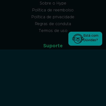
Sobre o Hype
Política de reembolso
Política de privacidade
Regras de conduta
Termos de uso
Está com
Dúvidas?
Suporte
Atendimento via ticket
Atendimento via ticket (sem acesso à conta
Hype)
Atendimento via WhatsApp
Atendimento por Chat
Afiliados
Programa de afiliados