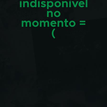
indisponível
no
momento =
(