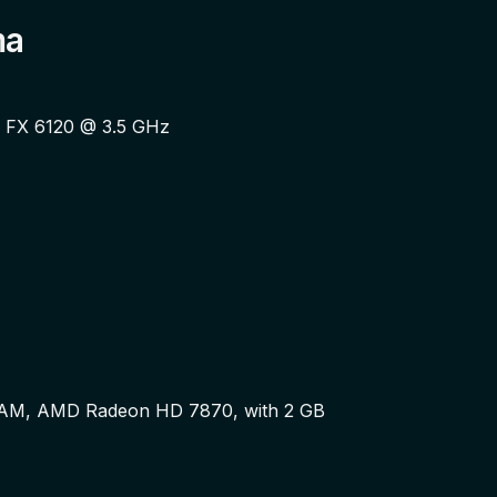
ctados e tome o controle da infraestrutura da cidade.
ma
que se encaixem ao seu estilo de jogo e aprimore suas 
ntrole remoto, drones, armas impressas em 3D e muito 
D FX 6120 @ 3.5 GHz
om as novas experiências multijogador cooperativo e 
AM, AMD Radeon HD 7870, with 2 GB