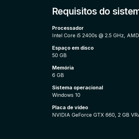
- Hackeie todos os dispositivos cone
Requisitos do siste
- Desenvolva diferentes habilidades 
Processador
ferramentas de hacker: carros de co
Intel Core i5 2400s @ 2.5 GHz, AM
mais.
Espaço em disco
50 GB
- Fique conectado aos seus amigos c
contra adversário do Watch Dogs.
Memória
6 GB
Inclu:
Sistema operacional
Windows 10
- Customization Pack;
Placa de vídeo
NVIDIA GeForce GTX 660, 2 GB VR
- Urban Artist Pack;
- Punk Rock Pack;