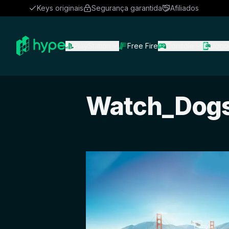
Keys originais
Segurança garantida
Afiliados
PlayStation
Free Fire
Console
Jogo
Watch_Dogs 