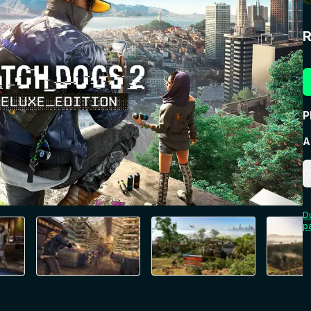
R
P
A
C
D
p