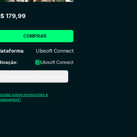
$ 179,99
COMPRAR
lataforma
Ubisoft Connect
tivação
:
Ubisoft Connect
onfira as opções de pagamento
úvidas sobre promoções e
agamentos?