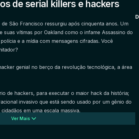
 de serial killers e hackers
D
 de São Francisco ressurgiu após cinquenta anos. Um 
e suas vítimas por Oakland como o infame Assassino do 
olícia e a mídia com mensagens cifradas. Você 
mitador?
ker genial no berço da revolução tecnológica, a área 
o de hackers, para executar o maior hack da história; 
acional invasivo que está sendo usado por um gênio do 
s cidadãos em uma escala massiva.
Ver Mais
 cheio de possibilidades de jogo.