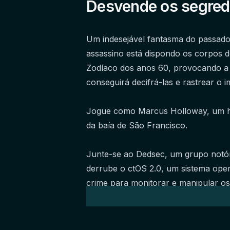
Desvende os segredos
Um indesejável fantasma do passado
assassino está dispondo os corpos d
Zodíaco dos anos 60, provocando a p
conseguirá decifrá-las e rastrear o i
Jogue como Marcus Holloway, um hac
da baía de São Francisco.
Junte-se ao Dedsec, um grupo notóri
derrube o ctOS 2.0, um sistema oper
crime para monitorar e manipular o
- Explore um mundo aberto dinâmico,