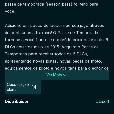
passe de temporada (season pass) foi feito para 
você!
Adicione um pouco de loucura ao seu jogo através 
de conteúdos adicionais! O Passe de Temporada 
fornece a você 1 ano de conteúdo adicional e inclui 6 
DLCs antes de maio de 2015. Adquira o Passe de 
Temporada para receber todos os 6 DLCs, 
apresentando novas pistas, novas peças de moto, 
equipamentos de piloto e novos itens para o editor de 
Ver Mais
pistas, e cada DLC permitirá que você desfrute de um 
novo Evento do Modo Carreira.
Classificação
14
etária
Além disso, o Passe de Temporada também inclui um 
Distribuidor
Ubisoft
item exclusivo: o Traje de Risco Químico Crater 
(Crater Hazmat Suite)! Destaque-se no universo de 