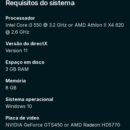
Requisitos do sistema
Trials Fusion e ganhe o respeito dos seus colegas 
com este novo e exclusivo visual (skin) para o seu 
Processador
piloto.
Intel Core i3 550 @ 3.2 GHz or AMD Athlon II X4 620 
@ 2.6 GHz
Atenção: Se você adquirir o Passe de Temporada, 
Versão do directX
não compre também os pacotes de DLC avulsos, 
Version 11
pois você será cobrado por eles.
Espaço em disco
3 GB RAM
Memória
8 GB
Sistema operacional
Windows 10
Placa de vídeo
NVIDIA GeForce GTS450 or AMD Radeon HD5770