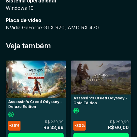
Sistema operacional
Windows 10
- Participe de vários eventos multiplayer e aproveite 
as frequentes atualizações de conteúdo.
Placa de vídeo
NVidia GeForce GTX 970, AMD RX 470
*Esta edição não inclui o complemento BMX e outro 
Veja também
conteúdo adicional."
Assassin's Creed Odyssey -
Assassin's Creed Odyssey -
Gold Edition
Deluxe Edition
R$ 239,99
R$ 299,99
-
86
%
-
80
%
R$ 33,99
R$ 60,00