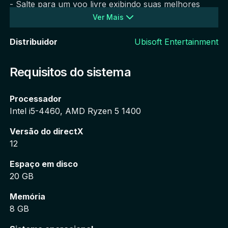
- Salte para um voo livre exibindo suas melhores 
Ver Mais
manobras pelos vários desafios espalhados no mapa.
Distribuidor
Ubisoft Entertainment
- Curta várias categorias esportivas: bike, esqui, 
snowboard e traje planador.
Requisitos do sistema
- Faça manobras insanas nas alturas dos icônicos 
Processador
parques nacionais dos EUA, como Yosemite, Zion e 
Intel i5-4460, AMD Ryzen 5 1400
Bryce Canyon. 
Versão do directX
12
- Dispute corridas coletivas radicais com mais de 50 
jogadores. Passe por cima ou colida para abrir 
Espaço em disco
caminho até a linha de chegada!
20 GB
Memória
- Personalize seu personagem para exibir seu estilo 
8 GB
aos amigos ou se destacar da concorrência.