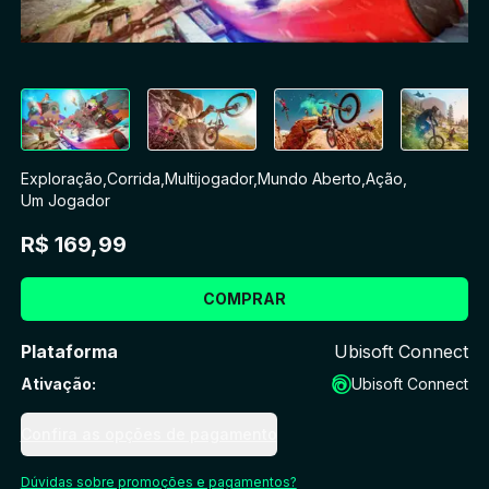
Exploração
,
Corrida
,
Multijogador
,
Mundo Aberto
,
Ação
,
Um Jogador
R$ 169,99
COMPRAR
Plataforma
Ubisoft Connect
Ativação
:
Ubisoft Connect
Confira as opções de pagamento
Dúvidas sobre promoções e pagamentos?