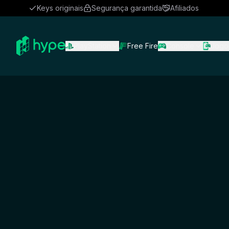
Keys originais
Segurança garantida
Afiliados
PlayStation
Free Fire
Console
Jogo