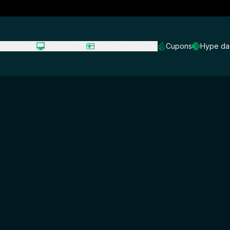
s Mobile
Jogos PC
Créditos Digitais
Cupons
Hype da