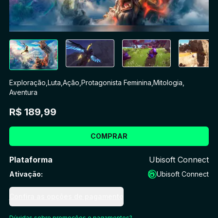
Exploração
,
Luta
,
Ação
,
Protagonista Feminina
,
Mitologia
,
Aventura
R$ 189,99
COMPRAR
Plataforma
Ubisoft Connect
Ativação
:
Ubisoft Connect
Confira as opções de pagamento
Dúvidas sobre promoções e pagamentos?