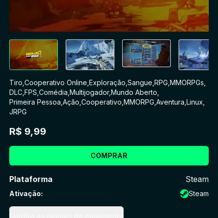
Tiro
,
Cooperativo Online
,
Exploração
,
Sangue
,
RPG
,
MMORPGs
,
DLC
,
FPS
,
Comédia
,
Multijogador
,
Mundo Aberto
,
Primeira Pessoa
,
Ação
,
Cooperativo
,
MMORPG
,
Aventura
,
Linux
,
JRPG
R$ 9,99
COMPRAR
Plataforma
Steam
Ativação
:
Steam
Confira as opções de pagamento