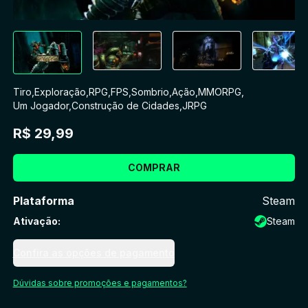
Tiro
,
Exploração
,
RPG
,
FPS
,
Sombrio
,
Ação
,
MMORPG
,
Um Jogador
,
Construção de Cidades
,
JRPG
R$ 29,99
COMPRAR
Plataforma
Steam
Ativação
:
Steam
Confira as opções de pagamento
Dúvidas sobre promoções e pagamentos?