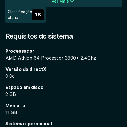
Ver Mais
intensificou em seu coração. Com a ajuda de outras 
Little Sister, Delta irá correr contra o tempo para 
Classificação
18
caçar Sofia e impedir os planos malignos que ela 
etária
reserva para a indefesa Eleanor. 
Requisitos do sistema
Junte-se a Delta nessa aventura submarina e 
encontre ainda mais mistérios na cidade de Rapture.
Processador
AMD Athlon 64 Processor 3800+ 2.4Ghz
Versão do directX
9.0c
Espaço em disco
2 GB
Memória
11 GB
Sistema operacional