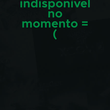
indisponível
no
momento =
(