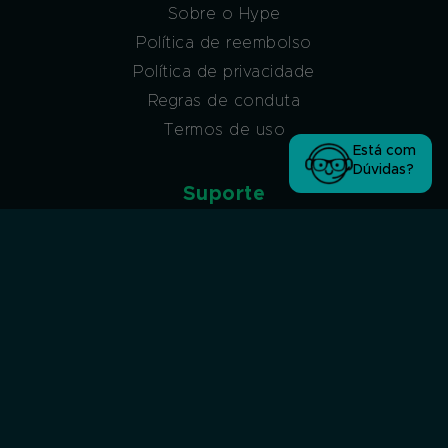
Sobre o Hype
Política de reembolso
Política de privacidade
Regras de conduta
Termos de uso
Está com
Dúvidas?
Suporte
Atendimento via ticket
Atendimento via ticket (sem acesso à conta
Hype)
Atendimento via WhatsApp
Atendimento por Chat
Afiliados
Programa de afiliados