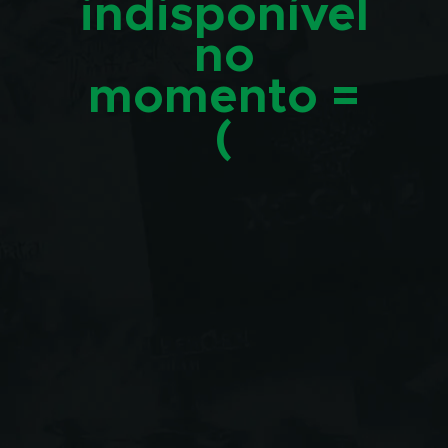
indisponível
no
momento =
(