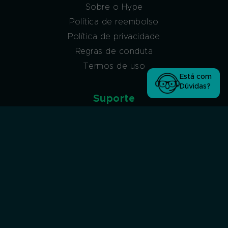
Sobre o Hype
Política de reembolso
Política de privacidade
Regras de conduta
Termos de uso
Está com
Dúvidas?
Suporte
Atendimento via ticket
Atendimento via ticket (sem acesso à conta
Hype)
Atendimento via WhatsApp
Atendimento por Chat
Afiliados
Programa de afiliados