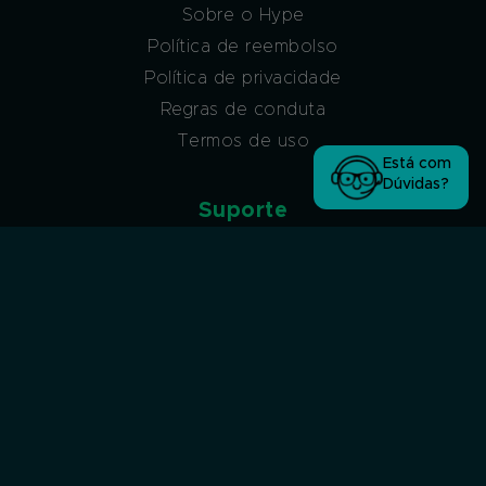
Sobre o Hype
Política de reembolso
Política de privacidade
Regras de conduta
Termos de uso
Está com
Dúvidas?
Suporte
Atendimento via ticket
Atendimento via ticket (sem acesso à conta
Hype)
Atendimento via WhatsApp
Atendimento por Chat
Afiliados
Programa de afiliados