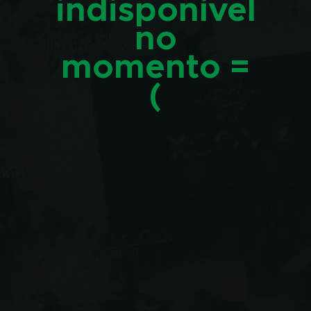
indisponível
no
momento =
(