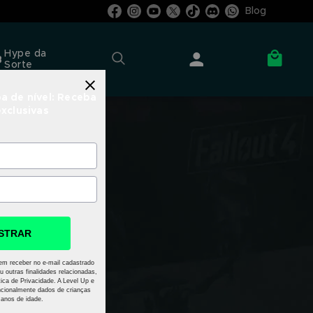
Blog
Hype da
Sorte
a de nível: Receba
exclusivas
STRAR
em receber no e-mail cadastrado
u outras finalidades relacionadas,
ica de Privacidade. A Level Up e
cionalmente dados de crianças
anos de idade.