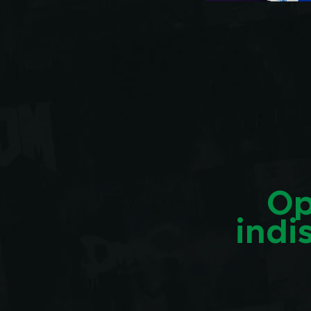
Op
indi