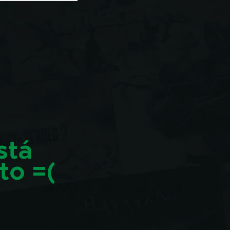
stá
to =(