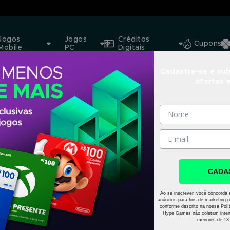
Jogos
Jogos
Créditos
Cupons
Mobile
PC
Digitais
Cadastre-se e sub
ofertas 
CADA
Ao se inscrever, você concorda 
anúncios para fins de marketing o
conforme descrito na nossa Polít
Hype Games não coletam inten
menores de 13 