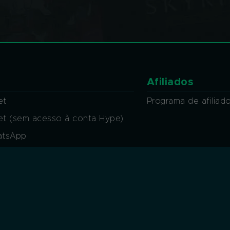
Afiliados
et
Programa de afiliad
ket (sem acesso à conta Hype)
atsApp
at