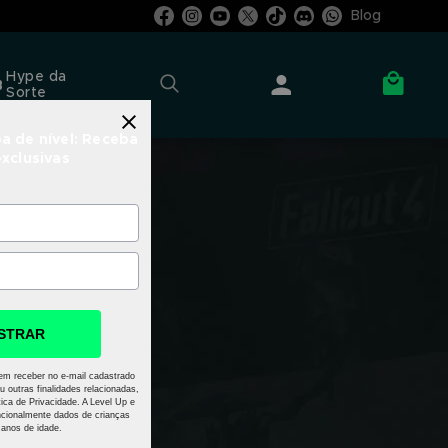
Blog
Hype da
Sorte
a de nível: Receba
exclusivas
STRAR
em receber no e-mail cadastrado
u outras finalidades relacionadas,
ica de Privacidade. A Level Up e
cionalmente dados de crianças
anos de idade.