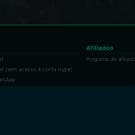
Afiliados
et
Programa de afiliad
ket (sem acesso à conta Hype)
atsApp
at