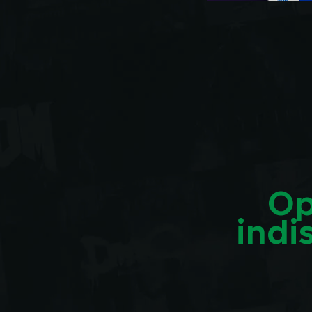
Op
indi