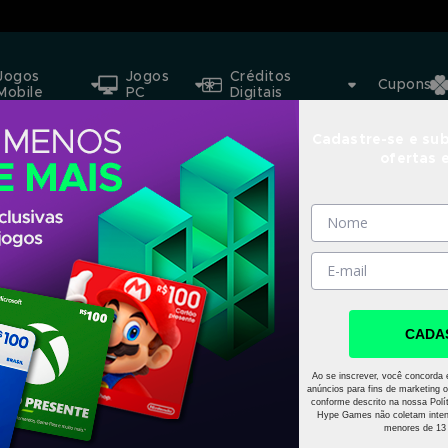
Jogos
Jogos
Créditos
Cupons
Mobile
PC
Digitais
Cadastre-se e sub
ofertas 
CADA
Ao se inscrever, você concorda 
anúncios para fins de marketing o
conforme descrito na nossa Polít
Hype Games não coletam inten
menores de 13 