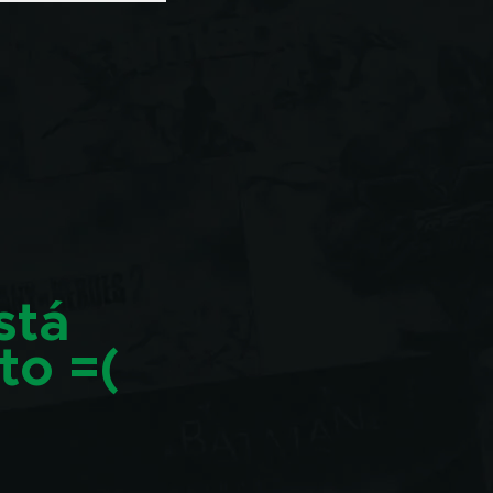
stá
to =(