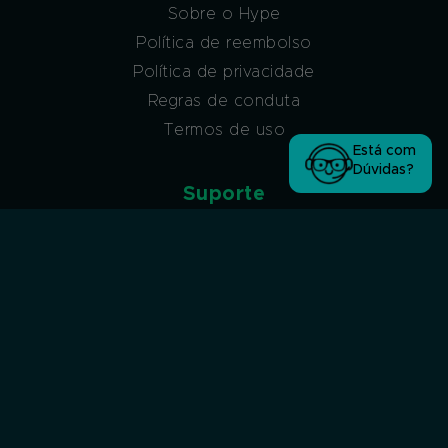
Sobre o Hype
Política de reembolso
Política de privacidade
Regras de conduta
Termos de uso
Está com
Dúvidas?
Suporte
Atendimento via ticket
Atendimento via ticket (sem acesso à conta
Hype)
Atendimento via WhatsApp
Atendimento por Chat
Afiliados
Programa de afiliados