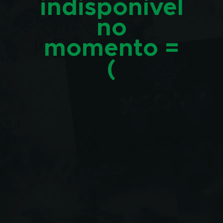
indisponível
no
momento =
(