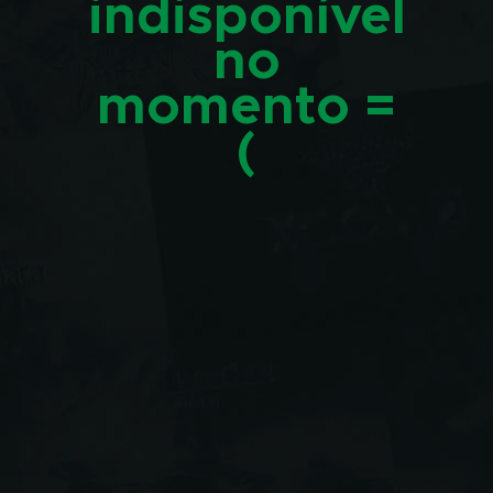
indisponível
no
momento =
(