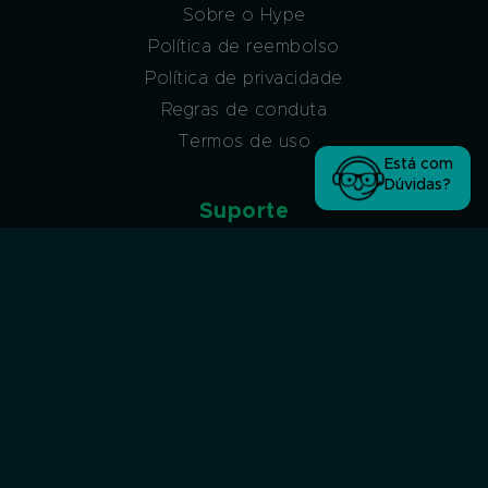
Sobre o Hype
Política de reembolso
Política de privacidade
Regras de conduta
Termos de uso
Está com
Dúvidas?
Suporte
Atendimento via ticket
Atendimento via ticket (sem acesso à conta
Hype)
Atendimento via WhatsApp
Atendimento por Chat
Afiliados
Programa de afiliados