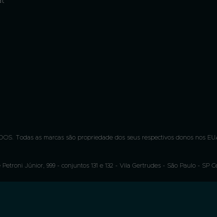
at
OS. Todas as marcas são propriedade dos seus respectivos donos nos EUA
 Petroni Júnior, 999 - conjuntos 131 e 132 - Vila Gertrudes - São Paulo - SP 