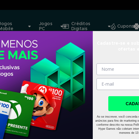
Jogos
Jogos
Créditos
Cupons
Mobile
PC
Digitais
Cadastre-se e sub
ofertas 
CADA
Ao se inscrever, você concorda 
anúncios para fins de marketing o
conforme descrito na nossa Polít
Hype Games não coletam inten
menores de 13 