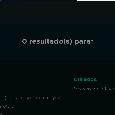
0 resultado(s) para:
Afiliados
et
Programa de afiliad
ket (sem acesso à conta Hype)
atsApp