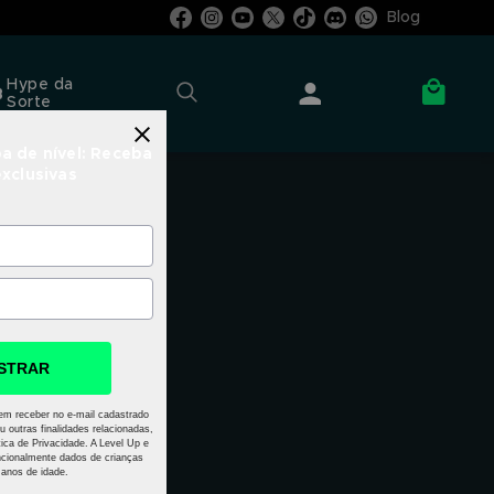
Blog
Hype da
Sorte
a de nível: Receba
exclusivas
STRAR
em receber no e-mail cadastrado
u outras finalidades relacionadas,
ica de Privacidade. A Level Up e
cionalmente dados de crianças
anos de idade.