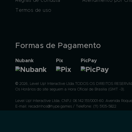
Regras de conduta
Atendimento por Ch
Termos de uso
Formas de Pagamento
Nubank
Pix
PicPay
© 2026, Level Up! Interactive Ltda.TODOS OS DIREITOS RESERVAD
Os Horários do site seguem a Hora Oficial de Brasilia (GMT -3).
Level Up! Interactive Ltda. CNPJ: 06.142.151/0001-60. Avenida Roque
E-mail: recadinhos@hype.games / Telefone: (11) 5105-5822