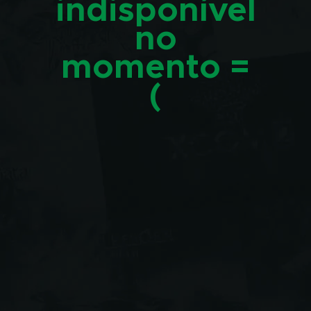
indisponível
no
momento =
(