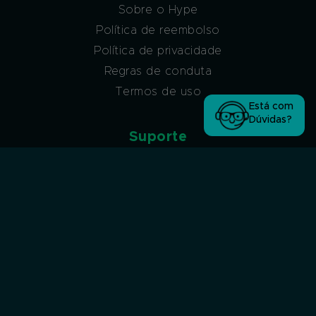
Sobre o Hype
Política de reembolso
Política de privacidade
Regras de conduta
Termos de uso
Está com
Dúvidas?
Suporte
Atendimento via ticket
Atendimento via ticket (sem acesso à conta
Hype)
Atendimento via WhatsApp
Atendimento por Chat
Afiliados
Programa de afiliados