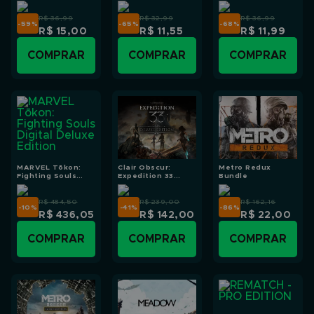
R$ 36,99
R$ 32,99
R$ 36,99
-59
%
-65
%
-68
%
R$ 15,00
R$ 11,55
R$ 11,99
COMPRAR
COMPRAR
COMPRAR
MARVEL Tōkon:
Clair Obscur:
Metro Redux
Fighting Souls
Expedition 33
Bundle
Digital Deluxe
Deluxe Edition
Edition
R$ 484,50
R$ 239,00
R$ 162,16
-10
%
-41
%
-86
%
R$ 436,05
R$ 142,00
R$ 22,00
COMPRAR
COMPRAR
COMPRAR