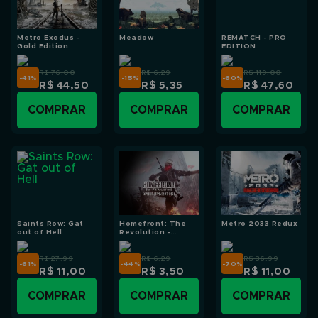
Metro Exodus -
Meadow
REMATCH - PRO
Gold Edition
EDITION
R$ 76,00
R$ 6,29
R$ 119,00
-41
%
-15
%
-60
%
R$ 44,50
R$ 5,35
R$ 47,60
COMPRAR
COMPRAR
COMPRAR
Saints Row: Gat
Homefront: The
Metro 2033 Redux
out of Hell
Revolution -
Combat Stimulant
Pack
R$ 27,99
R$ 6,29
R$ 36,99
-61
%
-44
%
-70
%
R$ 11,00
R$ 3,50
R$ 11,00
COMPRAR
COMPRAR
COMPRAR