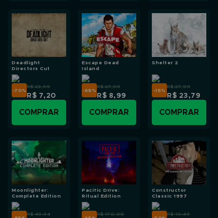
Deadlight
Escape Dead
Shelter 2
Directors Cut
Island
R$ 23,99
R$ 27,99
R$ 27,99
-70
%
-68
%
-15
%
R$ 7,20
R$ 8,99
R$ 23,79
COMPRAR
COMPRAR
COMPRAR
Moonlighter:
Pacific Drive:
Constructor
Complete Edition
Ritual Edition
Classic 1997
R$ 49,94
R$ 170,00
R$ 10,49
-85
%
-65
%
-50
%