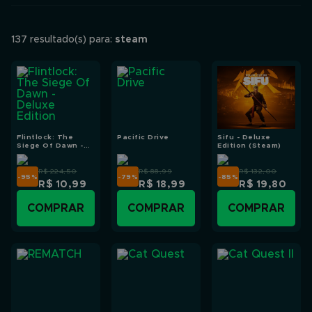
Menor valor
Maior valor
137 resultado(s) para:
steam
Flintlock: The
Pacific Drive
Sifu - Deluxe
Siege Of Dawn -
Edition (Steam)
Deluxe Edition
R$ 224,50
R$ 88,99
R$ 132,00
-95
%
-79
%
-85
%
R$ 10,99
R$ 18,99
R$ 19,80
COMPRAR
COMPRAR
COMPRAR