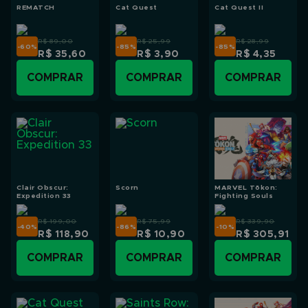
REMATCH
Cat Quest
Cat Quest II
R$ 89,00
R$ 25,99
R$ 28,99
-60
%
-85
%
-85
%
R$ 35,60
R$ 3,90
R$ 4,35
COMPRAR
COMPRAR
COMPRAR
Clair Obscur:
Scorn
MARVEL Tōkon:
Expedition 33
Fighting Souls
R$ 199,00
R$ 75,99
R$ 339,90
-40
%
-86
%
-10
%
R$ 118,90
R$ 10,90
R$ 305,91
COMPRAR
COMPRAR
COMPRAR