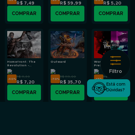
R$ 7,49
R$ 59,99
R$ 5,20
COMPRAR
COMPRAR
COMPRAR
Homefront: The
Outward
World of Darkness
Revolution -
Preludes: Vampire
Aftermath
and Mage
Filtro
R$ 11,99
R$ 119,00
R$ 19,99
-40
%
-70
%
-15
%
R$ 7,20
R$ 35,70
R$ 16,99
Está com
Dúvidas?
COMPRAR
COMPRAR
COMPRAR