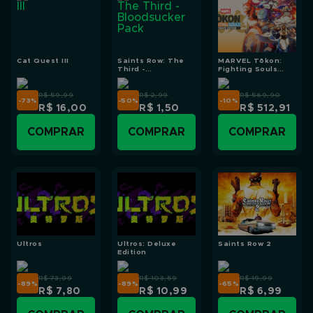
Cat Quest III
Saints Row: The
MARVEL Tōkon:
Third -
Fighting Souls
Bloodsucker Pack
Ultimate Edition
R$ 59,99
R$ 2,99
R$ 569,90
-73
%
-50
%
-10
%
R$ 16,00
R$ 1,50
R$ 512,91
COMPRAR
COMPRAR
COMPRAR
Ultros
Ultros: Deluxe
Saints Row 2
Edition
R$ 73,99
R$ 103,59
R$ 19,99
-89
%
-89
%
-65
%
R$ 7,80
R$ 10,99
R$ 6,99