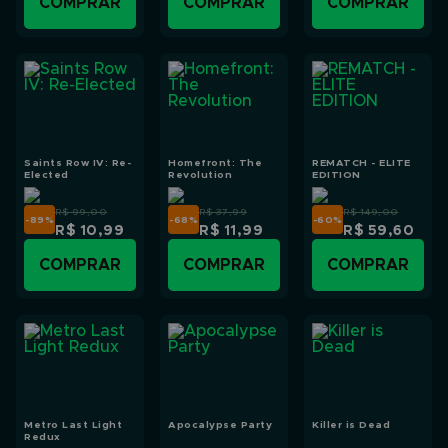
COMPRAR
COMPRAR
COMPRAR
Saints Row IV: Re-
Homefront: The
REMATCH - ELITE
Elected
Revolution
EDITION
R$ 99,00
R$ 37,99
R$ 149,00
-89
%
-68
%
-60
%
R$ 10,99
R$ 11,99
R$ 59,60
COMPRAR
COMPRAR
COMPRAR
Metro Last Light
Apocalypse Party
Killer is Dead
Redux