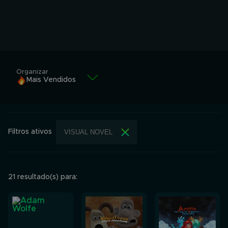
Organizar
Mais Vendidos
Mais Vendidos
Alfabeticamente
Filtros ativos
VISUAL NOVEL
Alfabeticamente
Menor valor
Maior valor
21 resultado(s) para: