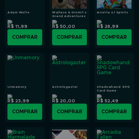
Adam Wolfe
Wallace & Gromit’s
Arietta of Spirits
Grand Adventures
R$ 11,99
R$ 50,00
R$ 28,99
COMPRAR
COMPRAR
COMPRAR
Unmemory
Astrologaster
Shadowhand: RPG
Card Game
R$ 23,99
R$ 20,00
R$ 52,49
COMPRAR
COMPRAR
COMPRAR