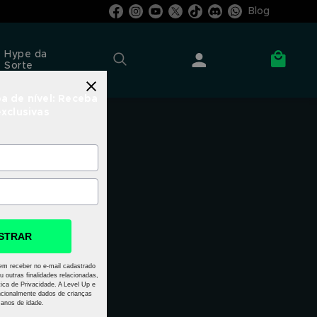
Blog
Hype da
Sorte
a de nível: Receba
exclusivas
STRAR
em receber no e-mail cadastrado
u outras finalidades relacionadas,
ica de Privacidade. A Level Up e
cionalmente dados de crianças
anos de idade.