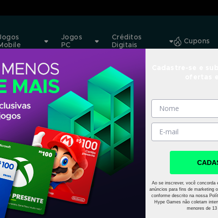
Jogos
Jogos
Créditos
Cupons
Mobile
PC
Digitais
Cadastre-se e sub
ofertas 
CADA
Ao se inscrever, você concorda 
anúncios para fins de marketing o
conforme descrito na nossa Polít
Hype Games não coletam inten
menores de 13 