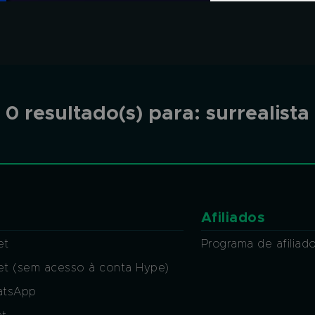
0 resultado(s) para:
surrealista
Afiliados
et
Programa de afiliad
ket (sem acesso à conta Hype)
atsApp