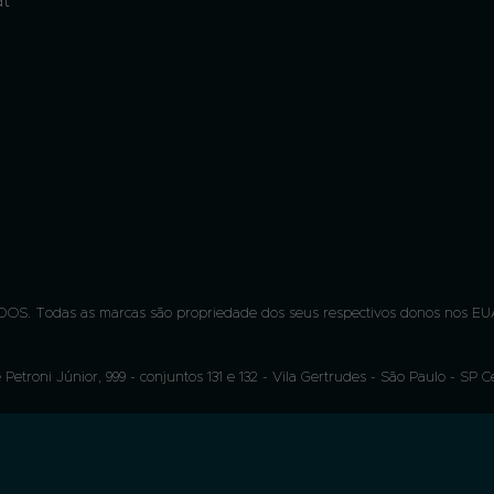
at
OS. Todas as marcas são propriedade dos seus respectivos donos nos EUA
 Petroni Júnior, 999 - conjuntos 131 e 132 - Vila Gertrudes - São Paulo - SP 