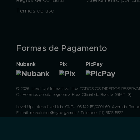
Regras de conduta
Atendimento por Ch
Termos de uso
Formas de Pagamento
Nubank
Pix
PicPay
© 2026, Level Up! Interactive Ltda.TODOS OS DIREITOS RESERVAD
Os Horários do site seguem a Hora Oficial de Brasilia (GMT -3).
Level Up! Interactive Ltda. CNPJ: 06.142.151/0001-60. Avenida Roque
E-mail: recadinhos@hype.games / Telefone: (11) 5105-5822