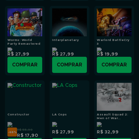
Worms: World
Interplanetary
Warlord BattleCry
Party Remastered
3
R$ 27,99
R$ 27,99
R$ 19,99
COMPRAR
COMPRAR
COMPRAR
Constructor
LA Cops
Assault Squad 2:
Men of War
Origins
R$ 55,99
R$ 27,99
R$ 32,99
-68
%
R$ 17,90