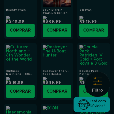
Bounty Train
Bounty Train -
Caravan
Trainium Edition
R$ 49,99
R$ 69,99
R$ 19,99
COMPRAR
COMPRAR
COMPRAR
Cultures:
Destroyer The U-
Double Pack
Northland + 8th
Boat Hunter
Patrician IV Gold +
Wonder of the
Port Royale 3 Gold
World
R$ 16,99
R$ 89,99
R$ 55,99
Filtro
COMPRAR
COMPRAR
COMPRAR
Está com
Dúvidas?