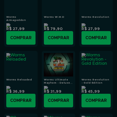
Worms
Worms W.M.D
Worms Revolution
Armageddon
R$ 27,99
R$ 79,90
R$ 27,99
COMPRAR
COMPRAR
COMPRAR
Worms Reloaded
Worms Ultimate
Worms Revolution
Mayhem - Deluxe
- Gold Edition
Edition
R$ 36,99
R$ 31,99
R$ 45,99
COMPRAR
COMPRAR
COMPRAR