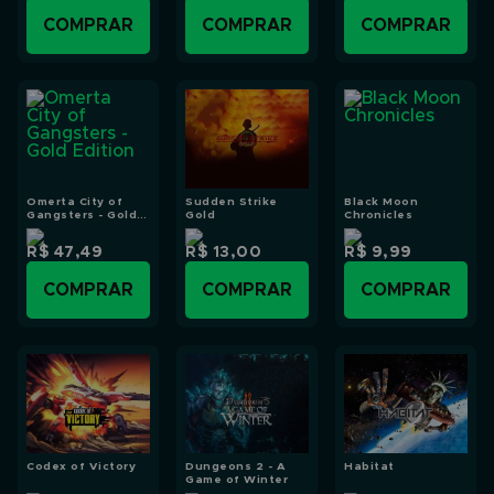
COMPRAR
COMPRAR
COMPRAR
Omerta City of
Sudden Strike
Black Moon
Gangsters - Gold
Gold
Chronicles
Edition
R$ 47,49
R$ 13,00
R$ 9,99
COMPRAR
COMPRAR
COMPRAR
Codex of Victory
Dungeons 2 - A
Habitat
Game of Winter