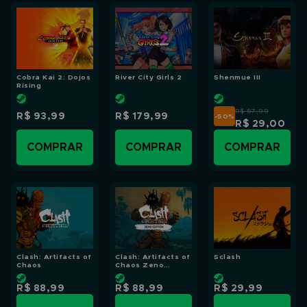
Cobra Kai 2: Dojos
River City Girls 2
Shenmue III
Rising
R$ 57,99
R$ 93,99
R$ 179,99
-50
%
R$ 29,00
COMPRAR
COMPRAR
COMPRAR
Clash: Artifacts of
Clash: Artifacts of
Sclash
Chaos
Chaos Zeno
Edition
R$ 88,99
R$ 88,99
R$ 29,99