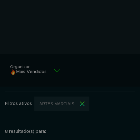
Organizar
Mais Vendidos
Mais Vendidos
Alfabeticamente
Filtros ativos
ARTES MARCIAIS
Alfabeticamente
Menor valor
Maior valor
8 resultado(s) para: