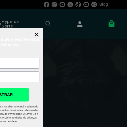
Blog
Hype da
Sorte
a de nível: Receba
exclusivas
STRAR
em receber no e-mail cadastrado
u outras finalidades relacionadas,
ica de Privacidade. A Level Up e
cionalmente dados de crianças
anos de idade.