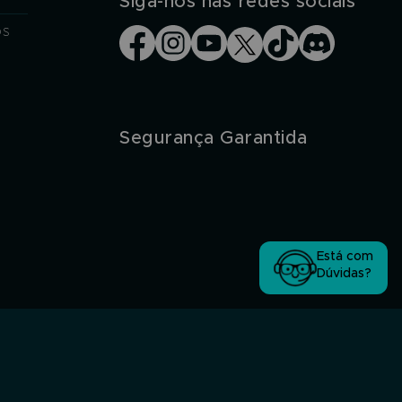
Siga-nos nas redes sociais
os
Segurança Garantida
Está com
Dúvidas?
 e em outros países.