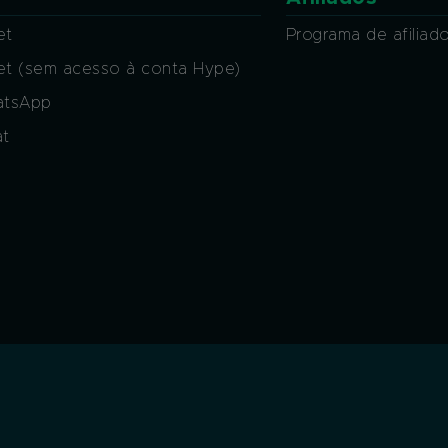
et
Programa de afiliad
ket (sem acesso à conta Hype)
atsApp
at
OS. Todas as marcas são propriedade dos seus respectivos donos nos EUA