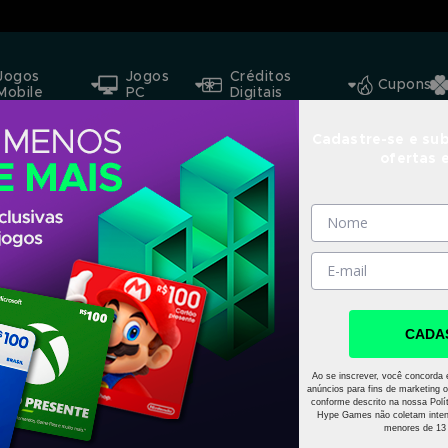
Jogos
Jogos
Créditos
Cupons
Mobile
PC
Digitais
Cadastre-se e sub
ofertas 
CADA
Ao se inscrever, você concorda 
anúncios para fins de marketing o
conforme descrito na nossa Polít
Hype Games não coletam inten
menores de 13 