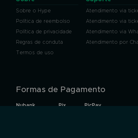
Sobre o Hype
Atendimento via tick
Política de reembolso
Atendimento via tic
Política de privacidade
Atendimento via Wh
Regras de conduta
Atendimento por Ch
Termos de uso
Formas de Pagamento
Nubank
Pix
PicPay
© 2026, Level Up! Interactive Ltda.TODOS OS DIREITOS RESERVAD
Os Horários do site seguem a Hora Oficial de Brasilia (GMT -3).