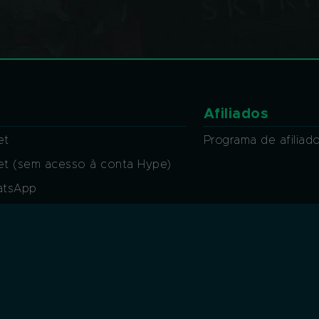
Afiliados
et
Programa de afiliad
ket (sem acesso à conta Hype)
atsApp
at