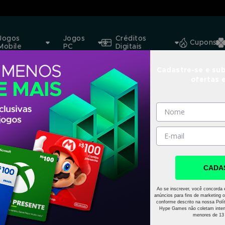
Jogos
Jogos
Créditos
Cupons
Mobile
PC
Digitais
Cadastre-se e sub
ofertas 
CADA
Ao se inscrever, você concorda 
anúncios para fins de marketing o
conforme descrito na nossa Polít
Hype Games não coletam inten
menores de 13 