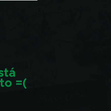
stá
to =(