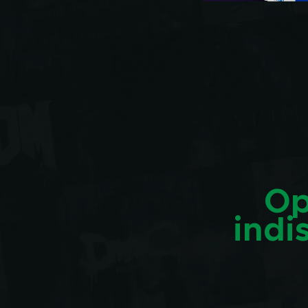
Op
indi