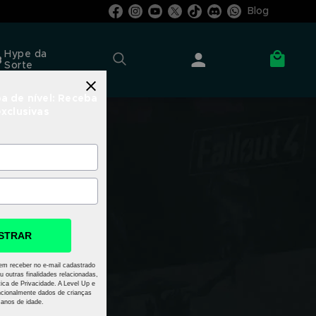
Blog
Hype da
Sorte
a de nível: Receba
exclusivas
STRAR
em receber no e-mail cadastrado
u outras finalidades relacionadas,
ica de Privacidade. A Level Up e
cionalmente dados de crianças
anos de idade.