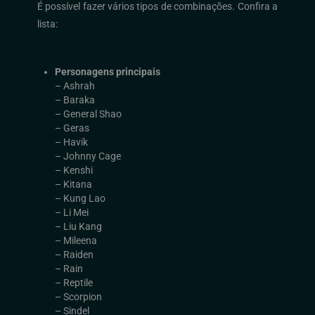
É possível fazer vários tipos de combinações. Confira a
lista:
Personagens principais
– Ashrah
– Baraka
– General Shao
– Geras
– Havik
– Johnny Cage
– Kenshi
– Kitana
– Kung Lao
– Li Mei
– Liu Kang
– Mileena
– Raiden
– Rain
– Reptile
– Scorpion
– Sindel