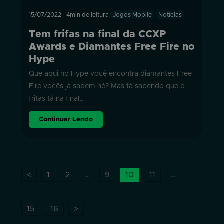
15/07/2022
-
4min de leitura
Jogos Mobile
Notícias
Tem frifas na final da CCXP
Awards e Diamantes Free Fire no
Hype
Que aqui no Hype você encontra diamantes Free
Fire vocês já sabem né? Mas tá sabendo que o
frifas tá na final…
Continuar Lendo
<
1
2
…
9
10
11
…
15
16
>