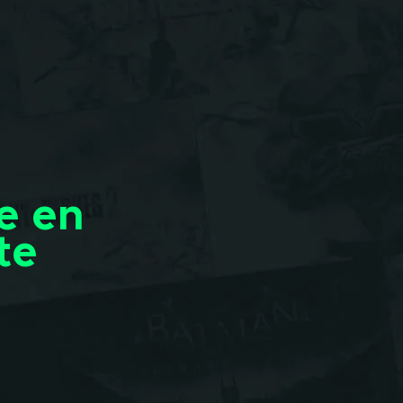
e en
te