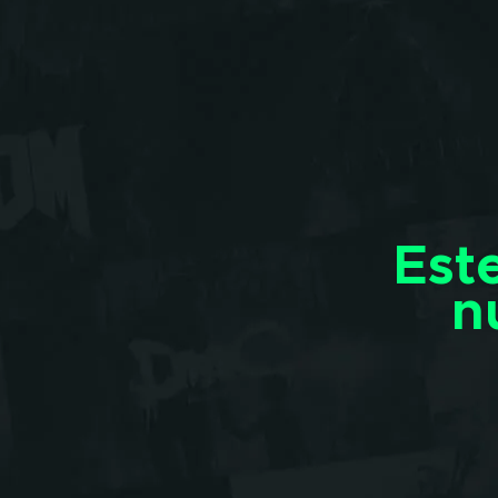
Est
n