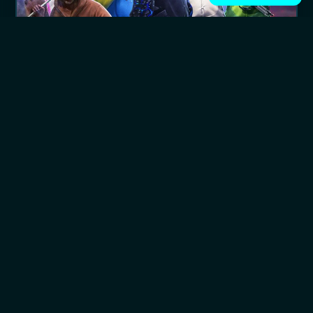
¡Diamantes para ganar!
Los diamantes son el recurso más valioso en Free Fire. Ellos
te permiten obtener algunas ventajas dentro del juego y
salir ganador de las partidas. Los Diamantes se utilizan para
comprar artículos en la tienda del juego, actualizar el Pase
de temporada, girar el Diamante Royale, comprar
personajes y ¡hasta desbloquear algunas habilidades
extras!
Cómo comprar Diamantes de
Freefire
Después de seleccionar el paquete que prefieras y realizar
tu compra con éxito podrás reclamar tu código en Hype
ingresando a tu inventario y en la pestaña lateral de tu