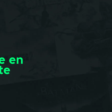
e en
te