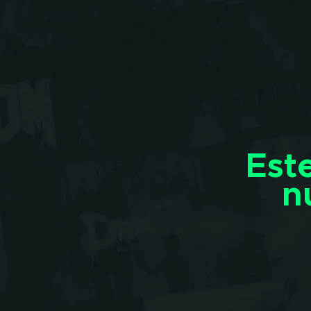
Est
n