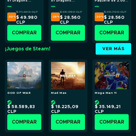
of Dragons:
of Dragons:
Paquete de 2.000
Deluxe
Standard
Gems
$ 71.400
CLP
$ 38.080
CLP
$ 35.700
CLP
-30
%
-25
%
-20
%
$ 49.980
$ 28.560
$ 28.560
CLP
CLP
CLP
COMPRAR
COMPRAR
COMPRAR
¡Juegos de Steam!
VER MÁS
GOD OF WAR
Mad Max
Mega Man 11
$ 58.589,83
$ 18.225,09
$ 35.149,21
CLP
CLP
CLP
COMPRAR
COMPRAR
COMPRAR